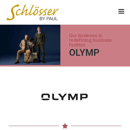
Our business is
redefining business
fashion
OLYMP