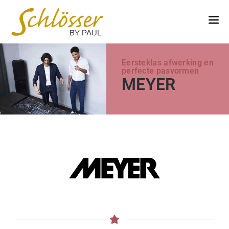
Eersteklas afwerking en
perfecte pasvormen
MEYER